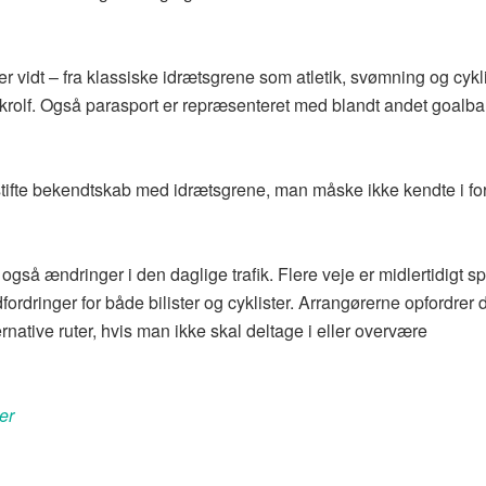
vidt – fra klassiske idrætsgrene som atletik, svømning og cykli
 krolf. Også parasport er repræsenteret med blandt andet goalba
stifte bekendtskab med idrætsgrene, man måske ikke kendte i fo
 også ændringer i den daglige trafik. Flere veje er midlertidigt 
rdringer for både bilister og cyklister. Arrangørerne opfordrer d
ernative ruter, hvis man ikke skal deltage i eller overvære
er