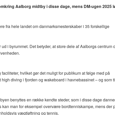
g omkring Aalborg midtby i disse dage, mens DM-ugen 2025 l
ere fra hele landet om danmarksmesterskaber i 35 forskellige
r ud i byrummet. Det betyder, at store dele af Aalborgs centrum 
givenheden.
 faciliteter, hvilket gør det muligt for publikum at følge med på
high diving i fjorden og wakeboard i havnebassinet – og som ti
 i byen benyttes en række kendte steder, som i disse dage danne
us kan man for eksempel overvære bordtenniskampe, mens der 
holdsvis vægtløftning og tennis.