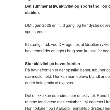
Det summer af liv, aktivitet og sportsånd i o
stablen.
DM-ugen 2025 er i fuld gang, og her dyster udøv
sportsgrene.
Et særligt træk ved DM-ugen er, at idrætten rykke
havneområdet er taget i brug som kulisse for be
Stor aktivitet på havnefronten
På havnefronten er der opstillet baner, tribuner og
nærmeste hold. Her kan man opleve blandt andet 
er det hele gratis at overvære.
Det er ikke kun udendørs, der er aktivitet. Rundt
ramme for diverse mesterskaber. I Musikkens H
Honnørkajen og i Aalborg Tennisklub dystes i hen