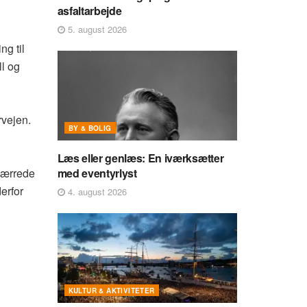
asfaltarbejde
5. august 2026
ng til
ll og
rvejen.
BY & BOLIG
Læs eller genlæs: En iværksætter
spærrede
med eventyrlyst
erfor
4. august 2026
KULTUR & AKTIVITETER