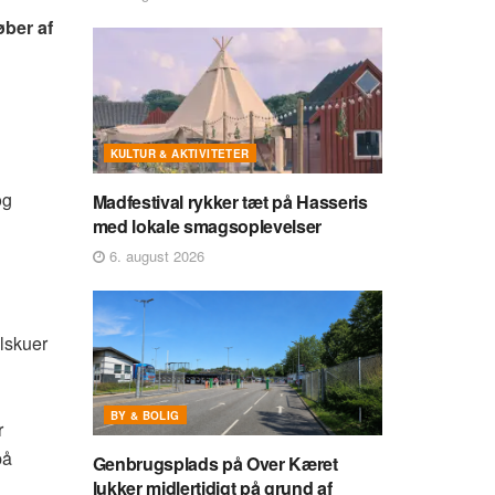
øber af
KULTUR & AKTIVITETER
og
Madfestival rykker tæt på Hasseris
med lokale smagsoplevelser
6. august 2026
lskuer
BY & BOLIG
r
på
Genbrugsplads på Over Kæret
lukker midlertidigt på grund af