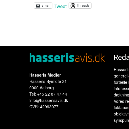
Tweet
Email
Threads
Reda
Hasseris
Hasseris Medier
generel
Hasseris Bymidte 21
fortælle
9000 Aalborg
interess
Tel: +45 22 87 47 44
dækning
info@hasserisavis.dk
Vores re
CVR: 42993077
faktabas
objektivi
synspunk