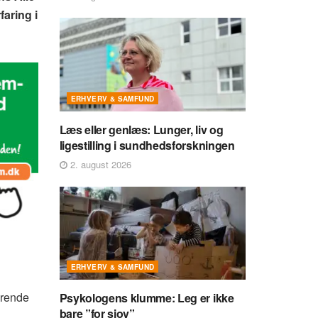
faring i
ERHVERV & SAMFUND
Læs eller genlæs: Lunger, liv og
ligestilling i sundhedsforskningen
2. august 2026
ERHVERV & SAMFUND
ærende
Psykologens klumme: Leg er ikke
bare ”for sjov”
.