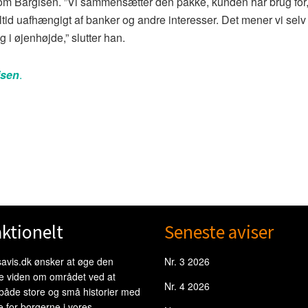
r Tom Bargisen. ”Vi sammensætter den pakke, kunden har brug for
ltid uafhængigt af banker og andre interesser. Det mener vi selv
i øjenhøjde,” slutter han.
isen
.
ktionelt
Seneste aviser
avis.dk ønsker at øge den
Nr. 3 2026
le viden om området ved at
Nr. 4 2026
 både store og små historier med
e for borgerne i vores