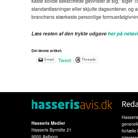
kaste solide sekscifrede gevinster af sig,” sige
standardløsninger eller skjulte dagsordener, og a
branchens stærkeste personlige formuerådgivning 
Læs resten af den trykte udgave
her på netav
Del denne artikel:
Tweet
Email
Threads
Reda
Hasseris
Hasseris Medier
generel
Hasseris Bymidte 21
fortælle
9000 Aalborg
interess