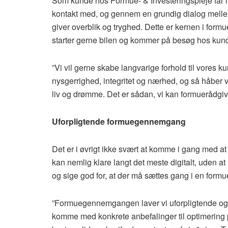
Som kunde hos Formue- & Investeringspleje får m
kontakt med, og gennem en grundig dialog melle
giver overblik og tryghed. Dette er kernen i formu
starter gerne bilen og kommer på besøg hos kund
”Vi vil gerne skabe langvarige forhold til vores kund
nysgerrighed, integritet og nærhed, og så håber vi
liv og drømme. Det er sådan, vi kan formuerådgiv
Uforpligtende formuegennemgang
Det er i øvrigt ikke svært at komme i gang med a
kan nemlig klare langt det meste digitalt, uden 
og sige god for, at der må sættes gang i en fo
”Formuegennemgangen laver vi uforpligtende og 
komme med konkrete anbefalinger til optimering på