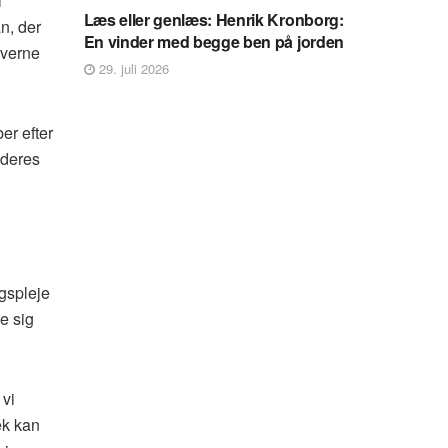
i
Læs eller genlæs: Henrik Kronborg:
n, der
En vinder med begge ben på jorden
iverne
29. juli 2026
ber efter
 deres
ngspleje
e sig
 vi
ek kan