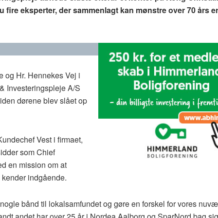
u fire eksperter, der sammenlagt kan mønstre over 70 års er
le og Hr. Hennekes Vej i
 Investeringspleje A/S
 siden dørene blev slået op
undechef Vest i firmaet,
sidder som Chief
ed en mission om at
de kender indgående.
tte nogle bånd til lokalsamfundet og gøre en forskel for vores nuv
landt andet har over 25 år i Nordea Aalborg og SparNord bag sig