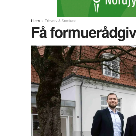
Hjem
Erhverv & Samfund
Få formuerådgivn