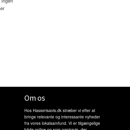
, ingen
 er
Om os
Hos Hasserisavis.dk stræber vi efter at
bringe relevante og interessante nyheder
fra vores lokalsamfund. Vi er tilgængelige
både online og som papiravis, der