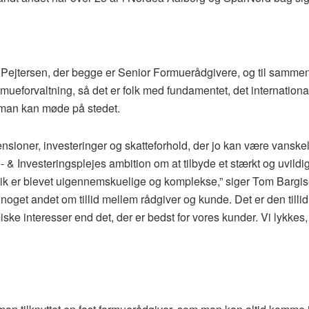
s Pejtersen, der begge er Senior Formuerådgivere, og til samme
ormueforvaltning, så det er folk med fundamentet, det internationa
 man kan møde på stedet.
ensioner, investeringer og skatteforhold, der jo kan være vanskel
 & Investeringsplejes ambition om at tilbyde et stærkt og uvildig
optik er blevet uigennemskuelige og komplekse,” siger Tom Bargi
oget andet om tillid mellem rådgiver og kunde. Det er den tillid,
e interesser end det, der er bedst for vores kunder. Vi lykkes,