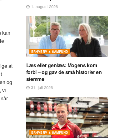
1. august 2026
n kan
le
ERHVERV & SAMFUND
Læs eller genlæs: Mogens kom
ige at
forbi – og gav de små historier en
t
stemme
sen og
31. juli 2026
 vi
 når
ERHVERV & SAMFUND