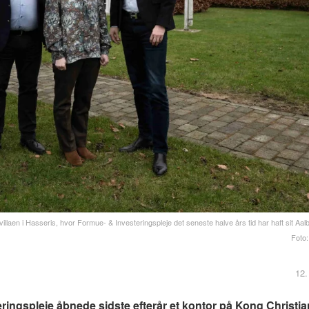
llaen i Hasseris, hvor Formue- & Investeringspleje det seneste halve års tid har haft sit Aal
Foto:
12.
ngspleje åbnede sidste efterår et kontor på Kong Christia