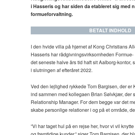
i Hasseris og har siden da etableret sig med n
formueforvaltning.
BETALT INDHOLD
I den hvide villa på hjørnet af Kong Christians Al
Hasseris har rådgivningsvirksomheden Formue- &
det seneste halve års tid haft sit Aalborg-kontor,
i slutningen af efteråret 2022.
Ved den lejlighed rykkede Tom Bargisen, der er K
ind sammen med kollegaen Brian Sølvkjær, der 
Relationship Manager. For dem begge var det m
skabe personlige relationer i og på et område, 
”Vi har taget hul på en rejse her, hvor vi vil kny
og fremtidige kunder,” siger Tom Bargisen, der b