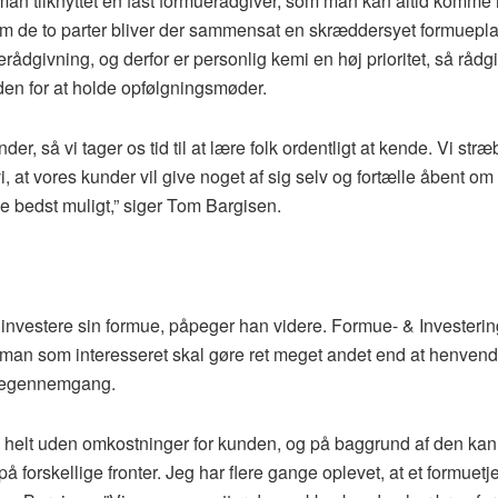
an tilknyttet en fast formuerådgiver, som man kan altid komme 
m de to parter bliver der sammensat en skræddersyet formuepla
erådgivning, og derfor er personlig kemi en høj prioritet, så rådg
en for at holde opfølgningsmøder.
er, så vi tager os tid til at lære folk ordentligt at kende. Vi stræ
, at vores kunder vil give noget af sig selv og fortælle åbent om
e bedst muligt,” siger Tom Bargisen.
t investere sin formue, påpeger han videre. Formue- & Investeri
at man som interesseret skal gøre ret meget andet end at henvend
rmuegennemgang.
helt uden omkostninger for kunden, og på baggrund af den kan
 forskellige fronter. Jeg har flere gange oplevet, at et formuetj