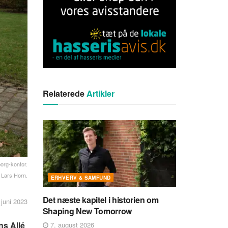
Relaterede
Artikler
borg-kontor.
 Lars Horn.
ERHVERV & SAMFUND
Det næste kapitel i historien om
 juni 2023
Shaping New Tomorrow
ns Allé
7. august 2026