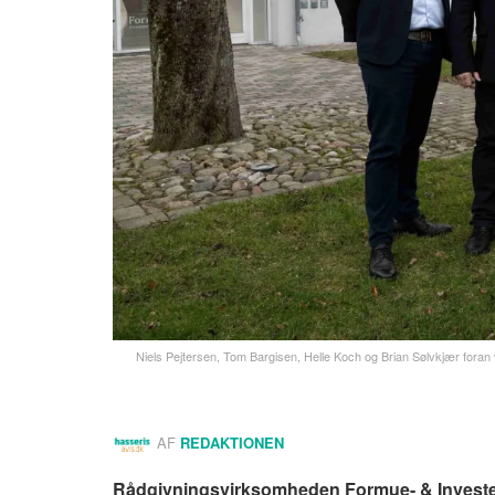
Niels Pejtersen, Tom Bargisen, Helle Koch og Brian Sølvkjær foran vi
AF
REDAKTIONEN
Rådgivningsvirksomheden Formue- & Investeri