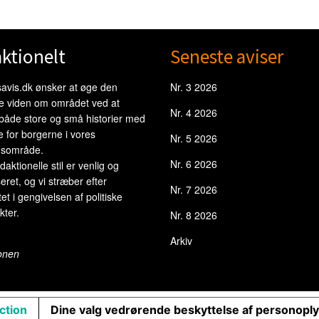
ktionelt
Seneste aviser
avis.dk ønsker at øge den
Nr. 3 2026
le viden om området ved at
Nr. 4 2026
 både store og små historier med
e for borgerne i vores
Nr. 5 2026
sområde.
Nr. 6 2026
daktionelle stil er venlig og
eret, og vi stræber efter
Nr. 7 2026
tet i gengivelsen af politiske
ter.
Nr. 8 2026
Arkiv
onen
ection
Dine valg vedrørende beskyttelse af personopl