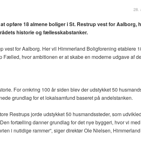
28. 
t opføre 18 almene boliger i St. Restrup vest for Aalborg, h
rådets historie og fællesskabstanker.
up vest for Aalborg. Her vil Himmerland Boligforening etablere 1
up Fælled, hvor ambitionen er at skabe en moderne udgave af de
storie. For omkring 100 år siden blev der udstykket 50 husmand
nnede grundlag for et lokalsamfund baseret på andelstanken.
Store Restrups jorde udstykket 50 husmandssteder, som udviklede
Den fortælling danner grundlag for det nye byggeri, hvor vi med
rien i nutidige rammer”, siger direktør Ole Nielsen, Himmerland