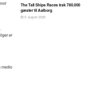
hvor
The Tall Ships Races trak 780.000
gæster til Aalborg
3. august 2026
.
liger er
ng medio