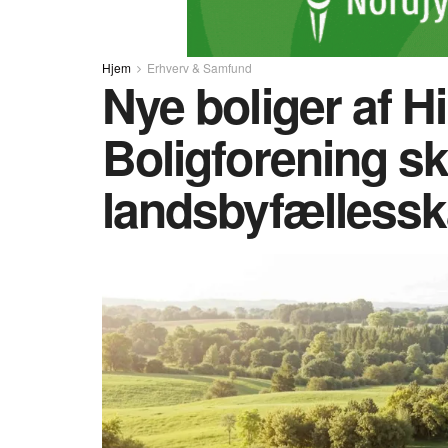
Hjem
Erhverv & Samfund
Nye boliger af 
Boligforening s
landsbyfælless