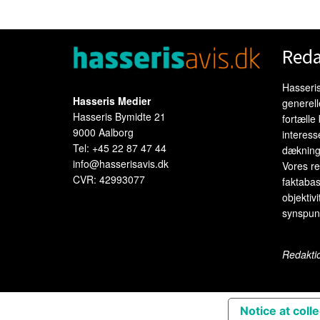
Reda
Hasseris
Hasseris Medier
generel
Hasseris Bymidte 21
fortælle
9000 Aalborg
interess
Tel: +45 22 87 47 44
dækning
info@hasserisavis.dk
Vores re
CVR: 42993077
faktabas
objektivi
synspunk
Redakti
Notice at coll