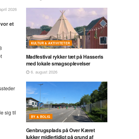
april 2026
vor et
KULTUR & AKTIVITETER
8
t
Madfestival rykker tæt på Hasseris
med lokale smagsoplevelser
6. august 2026
ssteder
 sig til
BY & BOLIG
Genbrugsplads på Over Kæret
lukker midlertidigt på grund af