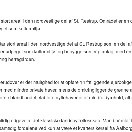
stort areal i den nordvestlige del af St. Restrup. Området er en d
get som kulturmiljø.
ar stort areal i den nordvestlige del af St. Restrup som en del af
r udpeget som kulturmiljø, og bebyggelsen er planlagt med re
ring herregården.”
dover er der mulighed for at opføre 14 fritliggende ejerboliger
r med mindre private haver, mens de omkringliggende grønne a
rne blandt andet etablere nyttehaver eller mindre dyrehold, af
tidig udgave af det klassiske landsbyfællesskab. Man bor midt i
samtidig fordelene ved kun at være et kvarters kørsel fra Aalborg