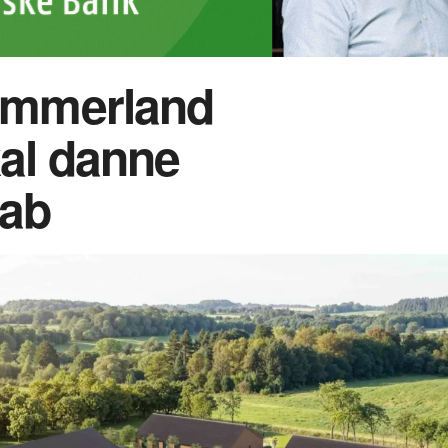
Himmerland
kal danne
kab