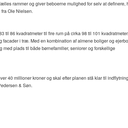
ælles rammer og giver beboerne mulighed for selv at definere, 
e fra Ole Nielsen.
83 til 86 kvadratmeter til fire rum på cirka 98 til 101 kvadratmeter
og facader i træ. Med en kombination af almene boliger og ejerbo
ed plads til både børnefamilier, seniorer og forskellige
er 40 millioner kroner og skal efter planen stå klar til indflytni
s Pedersen & Søn.