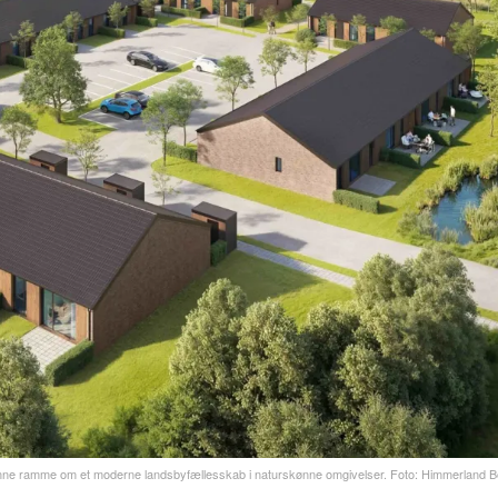
nne ramme om et moderne landsbyfællesskab i naturskønne omgivelser. Foto: Himmerland Bo