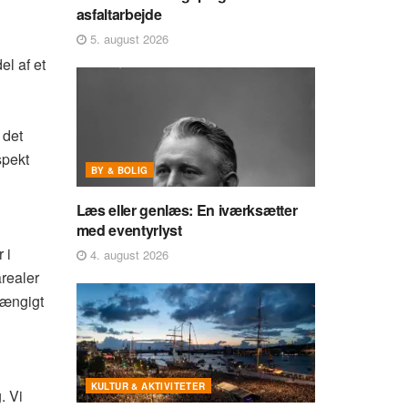
asfaltarbejde
5. august 2026
el af et
 det
spekt
BY & BOLIG
Læs eller genlæs: En iværksætter
med eventyrlyst
 i
4. august 2026
realer
hængigt
KULTUR & AKTIVITETER
. Vi