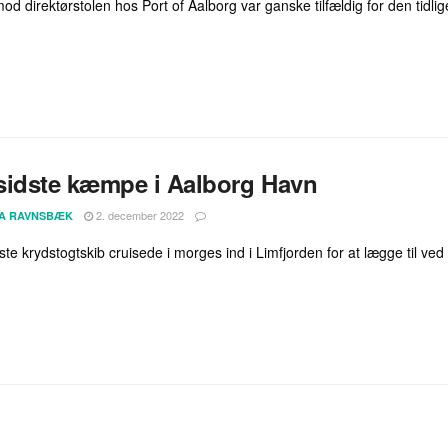
d direktørstolen hos Port of Aalborg var ganske tilfældig for den tidlig
sidste kæmpe i Aalborg Havn
2. december 2022
A RAVNSBÆK
ste krydstogtskib cruisede i morges ind i Limfjorden for at lægge til ve