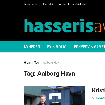
Annoncering
Redaktion
Arkiv
Læserhistorier
NYHEDER
BY & BOLIG
ERHVERV & SAMF
Hjem
Tag
Aalborg Havn
Tag:
Aalborg Havn
Krist
AF
HELEN