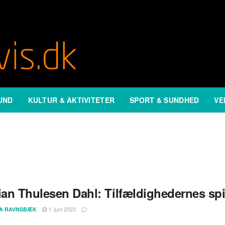
UND
KULTUR & AKTIVITETER
SPORT & SUNDHED
VE
ian Thulesen Dahl: Tilfældighedernes spi
1. juni 2023
A RAVNSBÆK