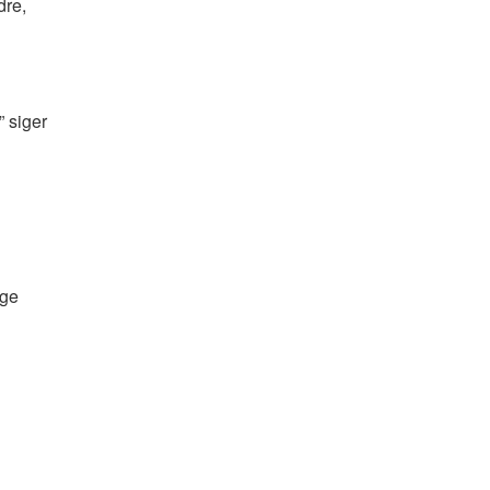
dre,
” siger
nge