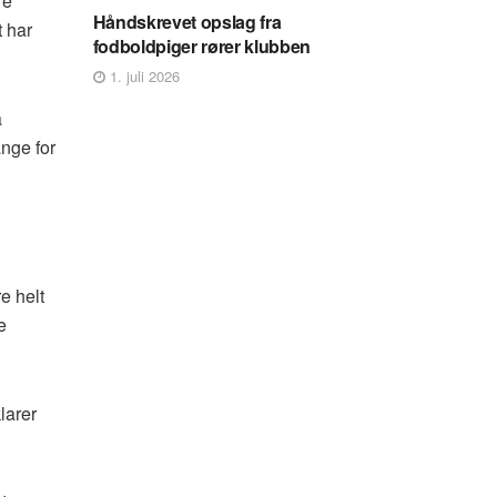
re
Håndskrevet opslag fra
t har
fodboldpiger rører klubben
1. juli 2026
å
nge for
e helt
e
larer