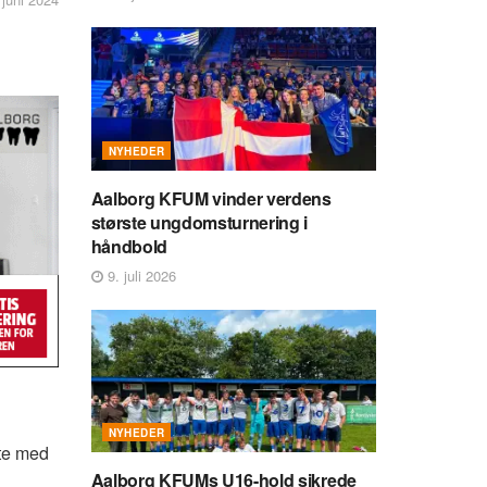
NYHEDER
Aalborg KFUM vinder verdens
største ungdomsturnering i
håndbold
9. juli 2026
NYHEDER
tte med
Aalborg KFUMs U16-hold sikrede