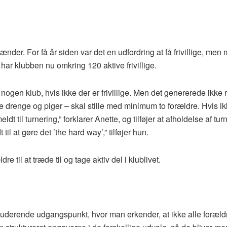
er. For få år siden var det en udfordring at få frivillige, men
e, har klubben nu omkring 120 aktive frivillige.
r nogen klub, hvis ikke der er frivillige. Men det genererede ikke r
de drenge og piger – skal stille med minimum to forældre. Hvis 
 til turnering,” forklarer Anette, og tilføjer at afholdelse af tur
til at gøre det ’the hard way’,” tilføjer hun.
dre til at træde til og tage aktiv del i klublivet.
kluderende udgangspunkt, hvor man erkender, at ikke alle foræld