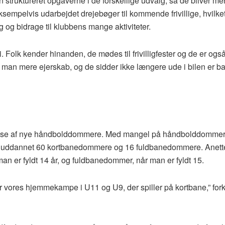
 struktureret opgaverne i de forskellige udvalg, så de bliver me
ksempelvis udarbejdet drejebøger til kommende frivillige, hvilke
ig og bidrage til klubbens mange aktiviteter.
. Folk kender hinanden, de mødes til frivilligfester og de er ogs
an mere ejerskab, og de sidder ikke længere ude i bilen er ba
lse af nye håndbolddommere. Med mangel på håndbolddommer
og uddannet 60 kortbanedommere og 16 fuldbanedommere. Anett
an er fyldt 14 år, og fuldbanedommer, når man er fyldt 15.
vores hjemmekampe i U11 og U9, der spiller på kortbane,” fork