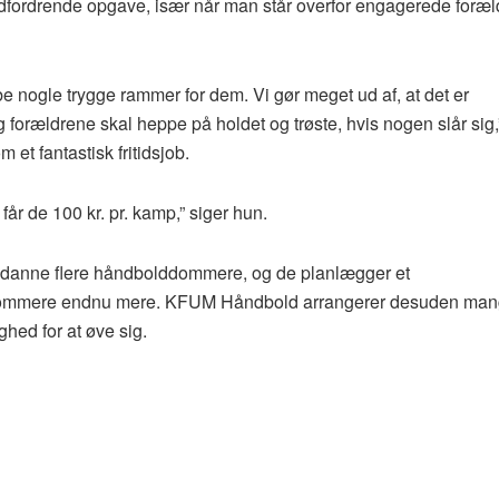
ordrende opgave, især når man står overfor engagerede foræl
kabe nogle trygge rammer for dem. Vi gør meget ud af, at det er
forældrene skal heppe på holdet og trøste, hvis nogen slår sig,
 et fantastisk fritidsjob.
får de 100 kr. pr. kamp,” siger hun.
 uddanne flere håndbolddommere, og de planlægger et
e dommere endnu mere. KFUM Håndbold arrangerer desuden ma
ed for at øve sig.