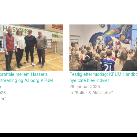
oraftale mellem Hasseris
Festlig eftermiddag: KFUM Håndbo
rforening og Aalborg KFUM-
nye café blev indviet
e
26. januar 2025
2026
In "Kultur & Aktiviteter"
der"