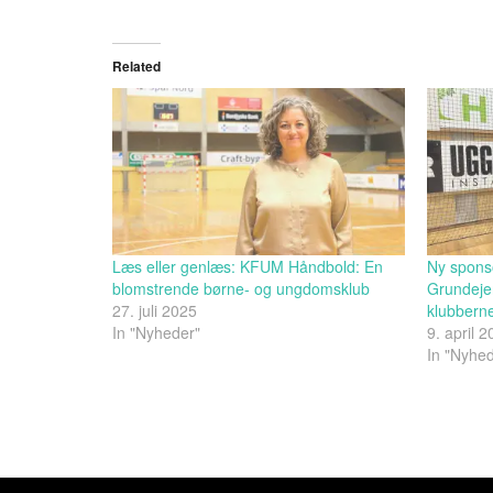
Related
Læs eller genlæs: KFUM Håndbold: En
Ny spons
blomstrende børne- og ungdomsklub
Grundeje
27. juli 2025
klubbern
In "Nyheder"
9. april 
In "Nyhe