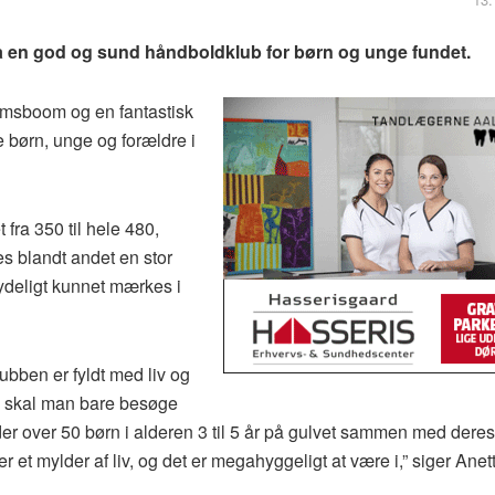
 en god og sund håndboldklub for børn og unge fundet.
msboom og en fantastisk
 børn, unge og forældre i
fra 350 til hele 480,
s blandt andet en stor
 tydeligt kunnet mærkes i
ubben er fyldt med liv og
lad, skal man bare besøge
r der over 50 børn i alderen 3 til 5 år på gulvet sammen med deres
r et mylder af liv, og det er megahyggeligt at være i,” siger Ane