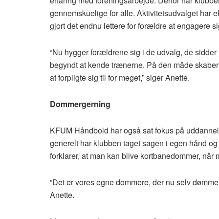
erfaring med foreningsarbejde. Derfor har klubben
gennemskuelige for alle. Aktivitetsudvalget har e
gjort det endnu lettere for forældre at engagere s
“Nu hygger forældrene sig i de udvalg, de sidder i
begyndt at kende trænerne. På den måde skaber m
at forpligte sig til for meget,” siger Anette.
Dommergerning
KFUM Håndbold har også sat fokus på uddanne
generelt har klubben taget sagen i egen hånd 
forklarer, at man kan blive kortbanedommer, når m
”Det er vores egne dommere, der nu selv dømmer 
Anette.