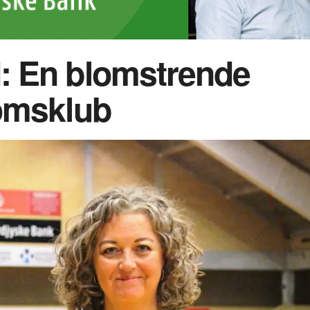
 En blomstrende
omsklub