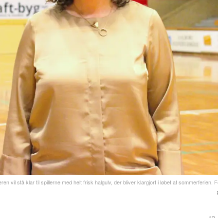
il stå klar til spillerne med helt frisk halgulv, der bliver klargjort i løbet af sommerferien. 
13.