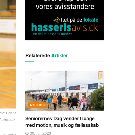
Relaterede
Artikler
NYHEDER
Foto: Helena
Seniorernes Dag vender tilbage
Ravnsbæk.
med motion, musik og fællesskab
30. juli 2026
 juni 2024