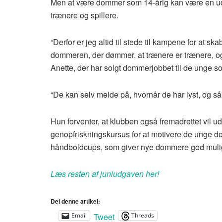
Men at være dommer som 14-årig kan være en udf
trænere og spillere.
“Derfor er jeg altid til stede til kampene for at s
dommeren, der dømmer, at trænere er trænere, og 
Anette, der har solgt dommerjobbet til de unge som
“De kan selv melde på, hvornår de har lyst, og så 
Hun forventer, at klubben også fremadrettet vil
genopfriskningskursus for at motivere de ung
håndboldcups, som giver nye dommere god muligh
Læs resten af juniudgaven her!
Del denne artikel:
Tweet
Email
Threads