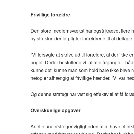
Frivillige forældre
Den store medlemsvækst har også krævet flere hænd
ny struktur, der forpligter forældrene til at deltag
“Vi forsøgte at skrive ud til forældre, at der ikke e
noget. Derfor besluttede vi, at alle årgange – bå
kunne det, kunne man som hold bare ikke blive meldt
netop er afhængig af frivillige hænder. ”Vi var nødt 
Og denne strategi har vist sig effektiv til at få foræl
Overskuelige opgaver
Anette understreger vigtigheden af at have et in