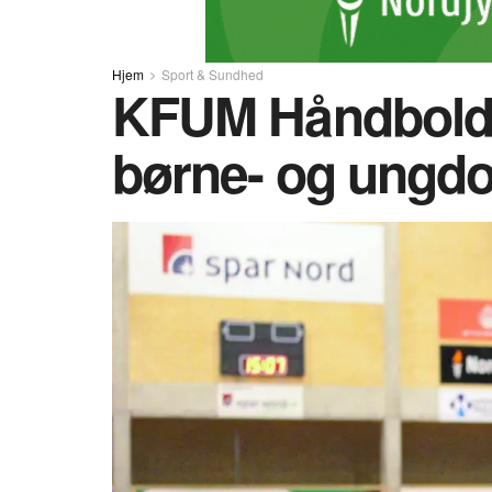
Hjem
Sport & Sundhed
KFUM Håndbold:
børne- og ungd