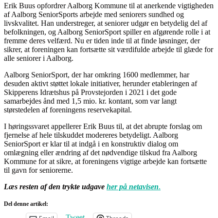
Erik Buus opfordrer Aalborg Kommune til at anerkende vigtigheden
af Aalborg SeniorSports arbejde med seniorers sundhed og
livskvalitet. Han understreger, at seniorer udgør en betydelig del af
befolkningen, og Aalborg SeniorSport spiller en afgørende rolle i at
fremme deres velfærd. Nu er tiden inde til at finde løsninger, der
sikrer, at foreningen kan fortsætte sit værdifulde arbejde til glæde for
alle seniorer i Aalborg.
Aalborg SeniorSport, der har omkring 1600 medlemmer, har
desuden aktivt støttet lokale initiativer, herunder etableringen af
Skipperens Idrætshus på Provstejorden i 2021 i det gode
samarbejdes ånd med 1,5 mio. kr. kontant, som var langt
størstedelen af foreningens reservekapital.
I høringssvaret appellerer Erik Buus til, at det abrupte forslag om
fjernelse af hele tilskuddet modereres betydeligt. Aalborg
SeniorSport er klar til at indgå i en konstruktiv dialog om
omlægning eller ændring af det nødvendige tilskud fra Aalborg
Kommune for at sikre, at foreningens vigtige arbejde kan fortsætte
til gavn for seniorerne.
Læs resten af den trykte udgave
her på netavisen
.
Del denne artikel:
Tweet