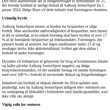
Den mest alarmerende del af budgetforslaget er driftsinitiativ nr. 11,
der foreslår bortfald af særligt tilskud til Aalborg SeniorSport fra 1.
januar 2024. Ifølge Buus vil dette initiativ true foreningens eksistens.
Urimelig byrde
Aalborg SeniorSport mener, at byrden for besparelser er ulige
fordelt. Man anerkender nødvendigheden af besparelser, men mener,
at det er urimeligt, at en enkelt forening skal bære byrden af over 17
% af de foreslåede besparelser på fritidsområdet. Foreningen, der
primært består af seniorer, har ingen medlemmer under 25 år og
modtager derfor ikke aktivitetstilskud, hvilket gør dem sårbar i
forhold til andre foreninger.
Desuden vil forhøjelsen af gebyrerne for brug af kommunens lokaler
og haller påvirke Aalborg SeniorSport negativt, og ifølge
bestyrelsesformanden, vil det samlede forslag vil ramme foreningen
med over 100 % i forhold til nuværende tilskud og brugerbetalinger.
Initiativet om bortfald af tilskud allerede fra 2024 opfattes som
pludseligt, især da Aalborg SeniorSport tidligere blev orienteret om
en omlægning af tilskuddet i forbindelse med handicapområdet, som
ikke ville ske abrupt.
Vigtig rolle for seniorer