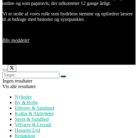
online og som papiravis, der udkommer 12 gange årligt.
Vi er stolte af vores rolle som bydelens stemme og opfordrer læsere
til at bidrage med historier og synspunkter.
Bliv meddeler
Ingen resultater
Vis alle resultater
Nyheder
By & Bolig
Erhverv & Samfund
Kultur & Aktiviteter
Sport & Sundhed
Velvære & Livsstil
Hasseris Lyd
Redaktion