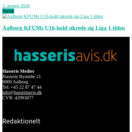
3. august 2026
Næste
Aalborg KFUMs U16-hold sikrede sig Liga 1-titlen
Hasseris Medier
Hasseris Bymidte 21
9000 Aalborg
Tel: +45 22 87 47 44
info@hasserisavis.dk
CVR: 42993077
Redaktionelt