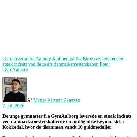
Gymnasterne fra Aalborg-klubben på Karlskogavej leverede en
stærk indsats ved dette års danmarksmesterskaber. Foto:
GymAalborg
Af
Matias Kirstein Petersen
7. juli 2026
De unge gymnaster fra GymAalborg leverede en stærk indsats
ved danmarksmesterskaberne i mandlig idrætsgymnastik i
Kokkedal, hvor de tilsammen vandt 10 guldmedaljer
.