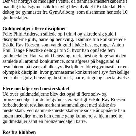
Der var nordjyske medaljer i vente, da danmarksmesterskaberne i
mandlig idrætsgymnastik for nylig blev afviklet i Kokkedal. Her
deltog tre gymnaster fra GymAalborg, som tilsammen hentede 10
guldmedaljer.
Guldmedaljer i flere discipliner
Felix Phiri Andersen stillede op i trin 4 og sikrede sig guld i
disciplinerne gulv, barre og bensving. I samme trin konkurrerede
Eskild Rav Roesen, som vandt guld i både hest og ringe. Anton
Emil Tange Plaschke deltog i trin 5, hvor han opnåede fem
guldmedaljer. Han vandt i bensving, reck, hest og ringe samt den
samlede all around-konkurrence, som afgøres på baggrund af
resultaterne på tværs af alle syv discipliner. Idrætsgymnastik er en
olympisk disciplin, hvor gymnasterne konkurrerer i syv forskellige
redskaber: gulv, bensving, hest, reck, barre, ringe og specialøvelse.
Flere medaljer ved mesterskabet
Ud over guldmedaljerne blev det også til flere sølv- og
bronzemedaljer for de tre gymnaster. Særligt Eskild Rav Roesen
forbedrede sit resultat markant sammenlignet med sidste års
mesterskab. Ved danmarksmesterskaberne sidste år opnåede han
ingen medaljer, mens han denne gang kunne rejse hjem med to
guldmedaljer samt en bronzemedalje i barre.
Ros fra klubben