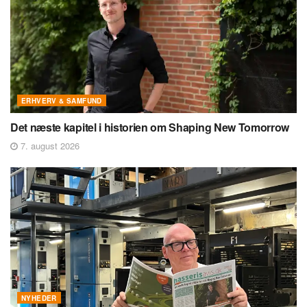
ERHVERV & SAMFUND
Det næste kapitel i historien om Shaping New Tomorrow
7. august 2026
NYHEDER